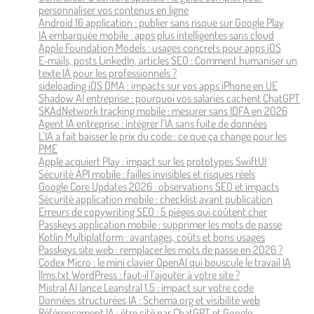
personnaliser vos contenus en ligne
Android 16 application : publier sans risque sur Google Play
IA embarquée mobile : apps plus intelligentes sans cloud
Apple Foundation Models : usages concrets pour apps iOS
E-mails, posts LinkedIn, articles SEO : Comment humaniser un
texte IA pour les professionnels ?
sideloading iOS DMA : impacts sur vos apps iPhone en UE
Shadow AI entreprise : pourquoi vos salariés cachent ChatGPT
SKAdNetwork tracking mobile : mesurer sans IDFA en 2026
Agent IA entreprise : intégrer l’IA sans fuite de données
L’IA a fait baisser le prix du code : ce que ça change pour les
PME
Apple acquiert Play : impact sur les prototypes SwiftUI
Sécurité API mobile : failles invisibles et risques réels
Google Core Updates 2026 : observations SEO et impacts
Sécurité application mobile : checklist avant publication
Erreurs de copywriting SEO : 5 pièges qui coûtent cher
Passkeys application mobile : supprimer les mots de passe
Kotlin Multiplatform : avantages, coûts et bons usages
Passkeys site web : remplacer les mots de passe en 2026 ?
Codex Micro : le mini clavier OpenAI qui bouscule le travail IA
llms.txt WordPress : faut-il l’ajouter à votre site ?
Mistral AI lance Leanstral 1.5 : impact sur votre code
Données structurées IA : Schema.org et visibilité web
Référencement IA : être cité par ChatGPT et Google