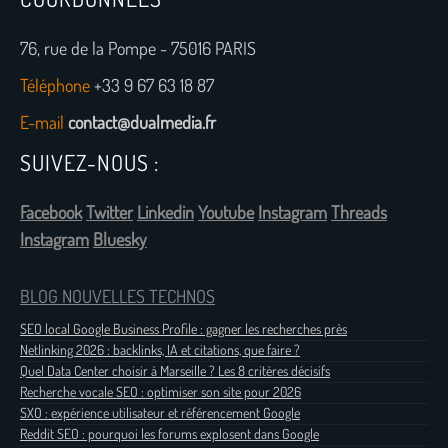
76, rue de la Pompe - 75016 PARIS
Téléphone
+33 9 67 63 18 87
E-mail
contact@dualmedia.fr
SUIVEZ-NOUS :
Facebook
Twitter
Linkedin
Youtube
Instagram
Threads
Instagram
Bluesky
BLOG NOUVELLES TECHNOS
SEO local Google Business Profile : gagner les recherches près
Netlinking 2026 : backlinks, IA et citations, que faire ?
Quel Data Center choisir à Marseille ? Les 8 critères décisifs
Recherche vocale SEO : optimiser son site pour 2026
SXO : expérience utilisateur et référencement Google
Reddit SEO : pourquoi les forums explosent dans Google