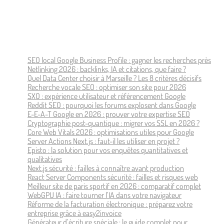
SEO local Google Business Profile : gagner les recherches près
Netlinking 2026 : backlinks, IA et citations, que faire ?
Quel Data Center choisir à Marseille ? Les 8 critères décisifs
Recherche vocale SEO : optimiser son site pour 2026
SXO : expérience utilisateur et référencement Google
Reddit SEO : pourquoi les forums explosent dans Google
E-E-A-T Google en 2026 : prouver votre expertise SEO
Cryptographie post-quantique : migrer vos SSL en 2026 ?
Core Web Vitals 2026 : optimisations utiles pour Google
Server Actions Next.js : faut-il les utiliser en projet ?
Episto : la solution pour vos enquêtes quantitatives et
qualitatives
Next.js sécurité : failles à connaître avant production
React Server Components sécurité : failles et risques web
Meilleur site de paris sportif en 2026 : comparatif complet
WebGPU IA : faire tourner l’IA dans votre navigateur
Réforme de la facturation électronique : préparez votre
entreprise grâce à easy2invoice
Générateur d’écriture spéciale : le guide complet pour