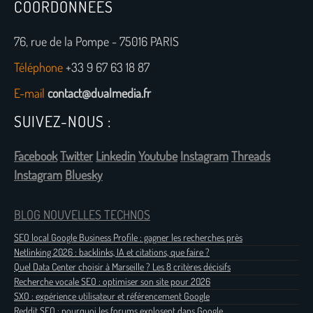
COORDONNÉES
76, rue de la Pompe - 75016 PARIS
Téléphone
+33 9 67 63 18 87
E-mail
contact@dualmedia.fr
SUIVEZ-NOUS :
Facebook
Twitter
Linkedin
Youtube
Instagram
Threads
Instagram
Bluesky
BLOG NOUVELLES TECHNOS
SEO local Google Business Profile : gagner les recherches près
Netlinking 2026 : backlinks, IA et citations, que faire ?
Quel Data Center choisir à Marseille ? Les 8 critères décisifs
Recherche vocale SEO : optimiser son site pour 2026
SXO : expérience utilisateur et référencement Google
Reddit SEO : pourquoi les forums explosent dans Google