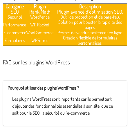
Catégorie
Plugin
Description
SEO
Rank Math
Plugin avancé d’optimisation SEO.
Sécurité
Wordfence
Outil de protection et de pare-feu.
Solution pour booster la rapidité des
Performance
WP Rocket
pages.
E-commerce
WooCommerce
Permet de vendre facilement en ligne.
Création flexible de formulaires
Formulaires
WPForms
personnalisés.
FAQ sur les plugins WordPress
Pourquoi utiliser des plugins WordPress ?
Les plugins WordPress sont importants car ils permettent
d'ajouter des fonctionnalités essentielles à son site, que ce
soit pour le SEO, la sécurité ou l'e-commerce.