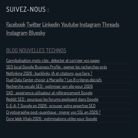
SUIVEZ-NOUS :
Facebook
Twitter
Linkedin
Youtube
Instagram
Threads
Instagram
Bluesky
BLOG NOUVELLES TECHNOS
Cannibalisation mots-clés : détecter et corriger vos pages
SEO local Google Business Profile : gagner les recherches près
Netlinking 2026 : backlinks, IA et citations, que faire ?
Quel Data Center choisir à Marseille ? Les 8 critères décisifs
Recherche vocale SEO : optimiser son site pour 2026
SXO : expérience utilisateur et référencement Google
Reddit SEO : pourquoi les forums explosent dans Google
E-E-A-T Google en 2026 : prouver votre expertise SEO
Cryptographie post-quantique : migrer vos SSL en 2026 ?
Core Web Vitals 2026 : optimisations utiles pour Google