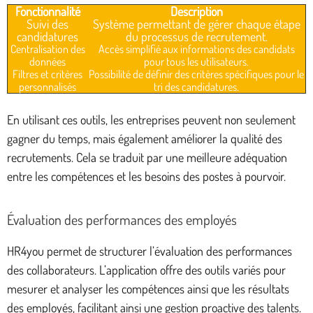
Fonctionnalité
Description
Suivi des
Système permettant de gérer chaque étape
candidatures
du processus de recrutement.
Centralisation des
Accès simplifié aux informations des candidats
données
pour tous les utilisateurs.
Filtres et critères
Possibilité de définir des critères spécifiques pour le
personnalisés
tri des candidatures.
En utilisant ces outils, les entreprises peuvent non seulement
gagner du temps, mais également améliorer la qualité des
recrutements. Cela se traduit par une meilleure adéquation
entre les compétences et les besoins des postes à pourvoir.
Évaluation des performances des employés
HR4you permet de structurer l’évaluation des performances
des collaborateurs. L’application offre des outils variés pour
mesurer et analyser les compétences ainsi que les résultats
des employés, facilitant ainsi une gestion proactive des talents.