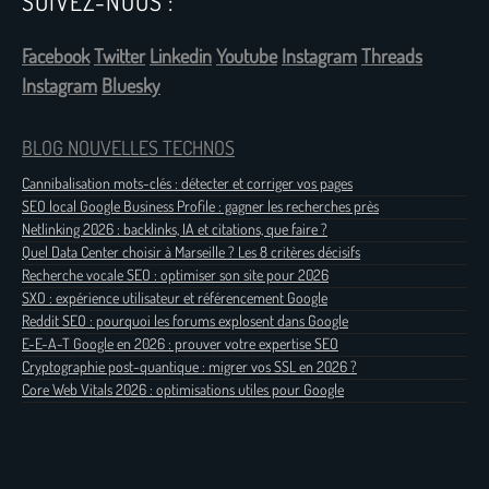
SUIVEZ-NOUS :
Facebook
Twitter
Linkedin
Youtube
Instagram
Threads
Instagram
Bluesky
BLOG NOUVELLES TECHNOS
Cannibalisation mots-clés : détecter et corriger vos pages
SEO local Google Business Profile : gagner les recherches près
Netlinking 2026 : backlinks, IA et citations, que faire ?
Quel Data Center choisir à Marseille ? Les 8 critères décisifs
Recherche vocale SEO : optimiser son site pour 2026
SXO : expérience utilisateur et référencement Google
Reddit SEO : pourquoi les forums explosent dans Google
E-E-A-T Google en 2026 : prouver votre expertise SEO
Cryptographie post-quantique : migrer vos SSL en 2026 ?
Core Web Vitals 2026 : optimisations utiles pour Google