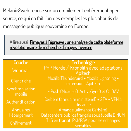
Melanie2web repose sur un empilement entièrement open
source, ce qui en fait l’un des exemples les plus aboutis de
messagerie publique souveraine en Europe.
A lire aussi
Pimeyes à l'épreuve : une analyse de cette plateforme
révolutionnaire de recherche d'images inversée
Couche
Technologie
PHP Horde / Kronolith avec adaptations
Webmail
Apitech
Mozilla Thunderbird + Mozilla Lightning +
Client riche
extensions Apitech
Synchronisation
z-Push (Microsoft ActiveSync) et CalDAV
mobile
Cerbère (annuaire ministériel) + 2FA + VPN à
Authentification
distance
Annuaires
Amande (alimente Cerbère)
Hébergement
Datacenters publics français sous tutelle DINUM
TLS en transit, PKI/RSA pour les échanges
Chiffrement
sensibles