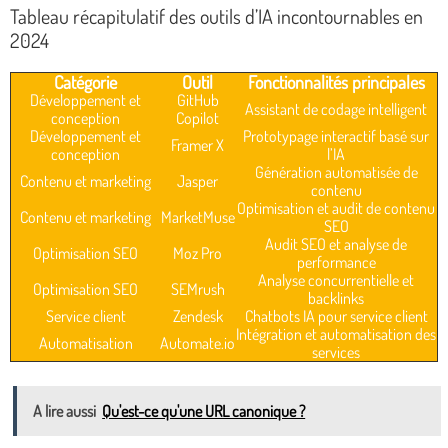
Tableau récapitulatif des outils d’IA incontournables en
2024
Catégorie
Outil
Fonctionnalités principales
Développement et
GitHub
Assistant de codage intelligent
conception
Copilot
Développement et
Prototypage interactif basé sur
Framer X
conception
l’IA
Génération automatisée de
Contenu et marketing
Jasper
contenu
Optimisation et audit de contenu
Contenu et marketing
MarketMuse
SEO
Audit SEO et analyse de
Optimisation SEO
Moz Pro
performance
Analyse concurrentielle et
Optimisation SEO
SEMrush
backlinks
Service client
Zendesk
Chatbots IA pour service client
Intégration et automatisation des
Automatisation
Automate.io
services
A lire aussi
Qu'est-ce qu'une URL canonique ?