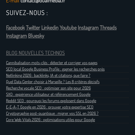
E-mail
contact@dualmedia.fr
SUIVEZ-NOUS :
Facebook
Twitter
Linkedin
Youtube
Instagram
Threads
Instagram
Bluesky
BLOG NOUVELLES TECHNOS
Cannibalisation mots-clés : détecter et corriger vos pages
SEO local Google Business Profile : gagner les recherches près
Netlinking 2026 : backlinks, IA et citations, que faire ?
Quel Data Center choisir à Marseille ? Les 8 critères décisifs
Recherche vocale SEO : optimiser son site pour 2026
SXO : expérience utilisateur et référencement Google
Reddit SEO : pourquoi les forums explosent dans Google
E-E-A-T Google en 2026 : prouver votre expertise SEO
Cryptographie post-quantique : migrer vos SSL en 2026 ?
Core Web Vitals 2026 : optimisations utiles pour Google