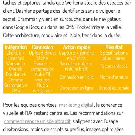
tâches et captures, tandis que Workona stocke des espaces par
client. Dashlane partage des identifiants sans divulguer le
secret. Grammarly vient en surcouche, dans le navigateur,
dans Google Docs, ou dans les CMS. Pocket irrigue la veille.
Cette architecture, modulaire et lisible, tient dans la durée.
Intégration
Connexion
Action rapide
Résultat
ClickUp +
Upload direct
Capture + joindre
Spécifications
Fireshot
tâche
en 2 clics
plus claires
Workona +
Espaces +
Basculer contexte,
Focus renforcé
OneTab
compression
réduire bruit
Dashlane +
Auto-fill
Connexion en 1 clic
Moins d’erreurs
Chrome
sécurisé
Grammarly +
Plugin
Correction en ligne
Qualité éditoriale
CMS
navigateur
Pour les équipes orientées
marketing digital
, la cohérence
visuelle et l’UX restent centrales. Les recommandations sur
comment rendre un site attractif
s’alignent avec l’usage
d’extensions: moins de scripts superflus, images optimisées,