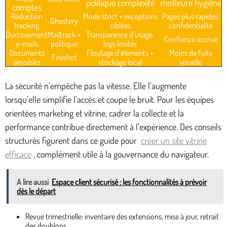
politique complexité
meilleure hygiène
comptes
Réduction
Mode strict + exceptions
Pages plus rapides,
Ghostery
tracking
ciblées
confidentialité
Durcissement
Mailtrack +
Transparence d’usage,
Confiance accrue
e-mails
politique
logs limités
Documents
Floutage d’éléments +
Moins de fuite
Fireshot
sensibles
stockage local
visuelle
La sécurité n’empêche pas la vitesse. Elle l’augmente
lorsqu’elle simplifie l’accès et coupe le bruit. Pour les équipes
orientées marketing et vitrine, cadrer la collecte et la
performance contribue directement à l’expérience. Des conseils
structurés figurent dans ce guide pour
créer un site vitrine
efficace
, complément utile à la gouvernance du navigateur.
A lire aussi
Espace client sécurisé : les fonctionnalités à prévoir
dès le départ
Revue trimestrielle: inventaire des extensions, mise à jour, retrait
des doublons.