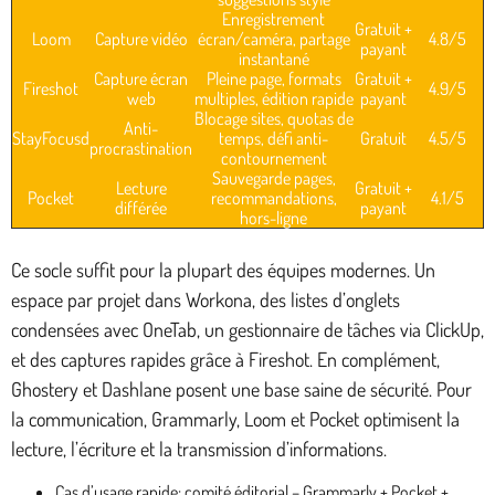
Enregistrement
Gratuit +
Loom
Capture vidéo
écran/caméra, partage
4.8/5
payant
instantané
Capture écran
Pleine page, formats
Gratuit +
Fireshot
4.9/5
web
multiples, édition rapide
payant
Blocage sites, quotas de
Anti-
StayFocusd
temps, défi anti-
Gratuit
4.5/5
procrastination
contournement
Sauvegarde pages,
Lecture
Gratuit +
Pocket
recommandations,
4.1/5
différée
payant
hors-ligne
Ce socle suffit pour la plupart des équipes modernes. Un
espace par projet dans Workona, des listes d’onglets
condensées avec OneTab, un gestionnaire de tâches via ClickUp,
et des captures rapides grâce à Fireshot. En complément,
Ghostery et Dashlane posent une base saine de sécurité. Pour
la communication, Grammarly, Loom et Pocket optimisent la
lecture, l’écriture et la transmission d’informations.
Cas d’usage rapide: comité éditorial – Grammarly + Pocket +