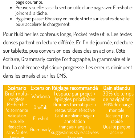
page courante.
Preuve visuelle: saisir la section utile d’une page avec Fireshot et
joindre à la tâche.
Hygiène: passer Ghostery en mode stricte sur les sites de veille
pour accélérer le chargement.
Pour fluidifier les contenus longs, Pocket reste utile. Les textes
denses partent en lecture différée. En fin de journée, relecture
sur tablette, puis conversion des idées clés en actions. Côté
écriture, Grammarly corrige l’orthographe, la grammaire et le
ton. La cohérence stylistique progresse. Les erreurs diminuent
dans les emails et sur les CMS.
Scénario
Extension
Réglage recommandé
Gain attendu
Brief multi-
1 espace par projet +
−30% de temps
Workona
onglets
épingles prioritaires
de navigation
Recherche
Groupes thématiques +
−60% de charge
OneTab
foisonnante
restauration sélective
mentale
Validation
Capture pleine page +
Décision plus
Fireshot
visuelle
annotation
rapide
Rédaction
Français + anglais,
Qualité perçue
Grammarly
sans fautes
suggestions style activées
accrue
Lecture
Tags par