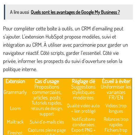
A lire aussi
Quels sont les avantages de Google My Business ?
Pour compléter cette boîte à outils, un CRM d’emailing peut
s’ajouter. L’extension HubSpot propose modèles, suivi et
intégration au CRM. À utiliser avec parcimonie pour garder un
navigateur réactif. Côté scripts, garder l’essentiel. Côté vie
privée, informer les prospects du suivi d’ouverture selon la
politique interne.
Extension
Cas d’usage
Réglage clé
Écueil à éviter
Propositions
Suggestions
Uniformiser les
Grammarly
commerciales,
stylistiques
variantes
articles, posts
modérées
FR/EN
Tutoriels rapides,
Qualité vidéo auto
Vidéos trop
Loom
retours de design,
+ lien protégé
longues
support
Notifications
Relances trop
Mailtrack
Suivi d’e-mails clés
condensées
rapides
Captures pleine page
Export PNG +
Fichiers trop
Fireshot