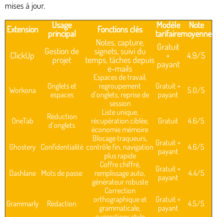
mises à jour.
Usage
Modèle
Note
Extension
Fonctions clés
principal
tarifaire
moyenne
Notes, capture,
Gratuit
Gestion de
signets, suivi du
ClickUp
+
4.9/5
projet
temps, tâches depuis
payant
e-mails
Espaces de travail,
Onglets et
regroupement
Gratuit +
Workona
5.0/5
espaces
d’onglets, reprise de
payant
session
Liste unique,
Réduction
OneTab
récupération ciblée,
Gratuit
4.6/5
d’onglets
économie mémoire
Blocage traqueurs,
Gratuit +
Ghostery
Confidentialité
contrôle fin, navigation
4.6/5
payant
plus rapide
Coffre chiffré,
Gratuit +
Dashlane
Mots de passe
remplissage auto,
4.4/5
payant
générateur robuste
Correction
orthographique et
Gratuit +
Grammarly
Rédaction
4.5/5
grammaticale,
payant
suggestions style