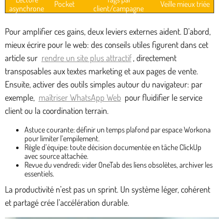
Pocket
Veille mieux triée
asynchrone
client/campagne
Pour amplifier ces gains, deux leviers externes aident. D’abord,
mieux écrire pour le web: des conseils utiles figurent dans cet
article sur
rendre un site plus attractif
, directement
transposables aux textes marketing et aux pages de vente.
Ensuite, activer des outils simples autour du navigateur: par
exemple,
maîtriser WhatsApp Web
pour fluidifier le service
client ou la coordination terrain.
Astuce courante: définir un temps plafond par espace Workona
pour limiter l’empilement.
Règle d’équipe: toute décision documentée en tâche ClickUp
avec source attachée.
Revue du vendredi: vider OneTab des liens obsolètes, archiver les
essentiels.
La productivité n’est pas un sprint. Un système léger, cohérent
et partagé crée l’accélération durable.