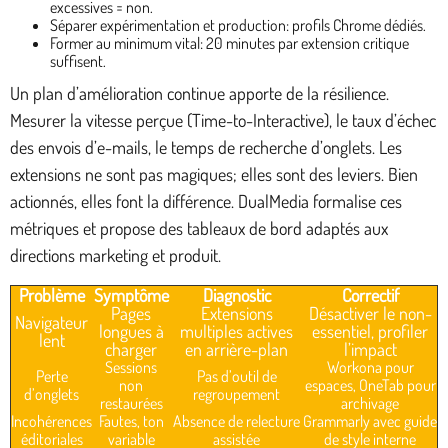
excessives = non.
Séparer expérimentation et production: profils Chrome dédiés.
Former au minimum vital: 20 minutes par extension critique
suffisent.
Un plan d’amélioration continue apporte de la résilience.
Mesurer la vitesse perçue (Time-to-Interactive), le taux d’échec
des envois d’e-mails, le temps de recherche d’onglets. Les
extensions ne sont pas magiques; elles sont des leviers. Bien
actionnés, elles font la différence. DualMedia formalise ces
métriques et propose des tableaux de bord adaptés aux
directions marketing et produit.
Problème
Symptôme
Diagnostic
Correctif
Pages
Extensions
Désactiver le non-
Navigateur
longues à
multiples actives
essentiel, profiler
lent
charger
en arrière-plan
l’impact
Sessions
Workona pour
Perte
Pas d’outil de
non
espaces, OneTab pour
d’onglets
regroupement
restaurées
archivage
Incohérences
Fautes, ton
Absence de relecture
Grammarly avec guide
éditoriales
variable
assistée
de style interne