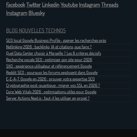
Facebook
Twitter
Linkedin
Youtube
Instagram
Threads
Instagram
Bluesky
BLOG NOUVELLES TECHNOS
SEO local Google Business Profile : gagner les recherches près
Netlinking 2026 : backlinks, IA et citations, que faire ?
Quel Data Center choisir à Marseille ? Les 8 critères décisifs
Recherche vocale SEO : optimiser son site pour 2026
SXO : expérience utilisateur et référencement Google
Reddit SEO : pourquoi les forums explosent dans Google
E-E-A-T Google en 2026 : prouver votre expertise SEO
Cryptographie post-quantique : migrer vos SSL en 2026 ?
Core Web Vitals 2026 : optimisations utiles pour Google
Server Actions Next.js : faut-il les utiliser en projet ?