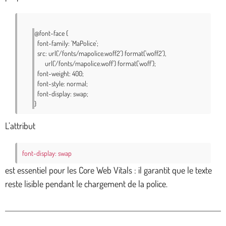
@font-face {

  font-family: 'MaPolice';

  src: url('/fonts/mapolice.woff2') format('woff2'),

       url('/fonts/mapolice.woff') format('woff');

  font-weight: 400;

  font-style: normal;

  font-display: swap;

}
L’attribut
font-display: swap
est essentiel pour les Core Web Vitals : il garantit que le texte
reste lisible pendant le chargement de la police.