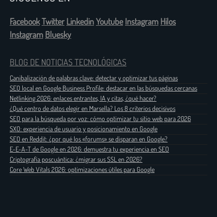
Facebook
Twitter
Linkedin
Youtube
Instagram
Hilos
Instagram
Bluesky
BLOG DE NOTICIAS TECNOLÓGICAS
Canibalización de palabras clave: detectar y optimizar tus páginas
SEO local en Google Business Profile: destacar en las búsquedas cercanas
Netlinking 2026: enlaces entrantes, IA y citas, ¿qué hacer?
¿Qué centro de datos elegir en Marsella? Los 8 criterios decisivos
SEO para la búsqueda por voz: cómo optimizar tu sitio web para 2026
SXO: experiencia de usuario y posicionamiento en Google
SEO en Reddit: ¿por qué los «forums» se disparan en Google?
E-E-A-T de Google en 2026: demuestra tu experiencia en SEO
Criptografía poscuántica: ¿migrar sus SSL en 2026?
Core Web Vitals 2026: optimizaciones útiles para Google