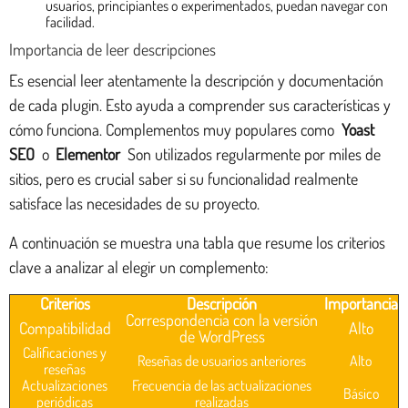
usuarios, principiantes o experimentados, puedan navegar con
facilidad.
Importancia de leer descripciones
Es esencial leer atentamente la descripción y documentación
de cada plugin. Esto ayuda a comprender sus características y
cómo funciona. Complementos muy populares como
Yoast
SEO
o
Elementor
Son utilizados regularmente por miles de
sitios, pero es crucial saber si su funcionalidad realmente
satisface las necesidades de su proyecto.
A continuación se muestra una tabla que resume los criterios
clave a analizar al elegir un complemento:
Criterios
Descripción
Importancia
Correspondencia con la versión
Compatibilidad
Alto
de WordPress
Calificaciones y
Reseñas de usuarios anteriores
Alto
reseñas
Actualizaciones
Frecuencia de las actualizaciones
Básico
periódicas
realizadas