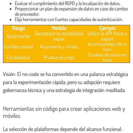
Evaluar el cumplimiento del RGPD y la localización de datos.
Proporcionar un plan de expansión de datos en caso de cambio
de proveedor.
Elija herramientas con fuertes capacidades de autenticación.
Riesgo
Medida
Ejemplo
Garantizar la estabilidad
Utilice la API Xano o
Aislamiento
expor
export
Autohospedaje n8n o
Confidencialidad
Alojamiento y cifrado
Xano
Escalado de planes en
Escalabilidad
Pruebas de carga
Xano
Visión: El no-code se ha convertido en una palanca estratégica
para la experimentación rápida, pero su adopción requiere
gobernanza técnica y una estrategia de integración meditada.
Herramientas sin código para crear aplicaciones web y
móviles
La selección de plataformas depende del alcance funcional: