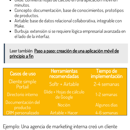
minutos.
Concepto: documentación, base de conocimientos, prototipos
de productos.
Airtable: base de datos relacional collaborativa, integrable con
Make.
Burbuja: extensión si se requiere lógica empresarial avanzada en
el lado de la interfaz.
Leer también
Paso a paso: creación de una aplicación móvil de
principio a fin
Herramientas
Tiempo de
Casos de uso
recomendadas
implementación
Cliente simple
Softr + Airtable
2-4 semanas
Portail
Glide + Hojas de cálculo
Directorio interno
1-2 semanas
de Google
Documentación del
Noción
Algunos días
producto
CRM personalizado
Airtable + Hacer
4-6 semanas
Ejemplo: Una agencia de marketing interna creó un cliente