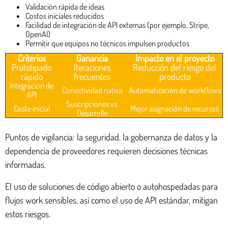
Validación rápida de ideas
Costos iniciales reducidos
Facilidad de integración de API externas (por ejemplo, Stripe,
OpenAI)
Permitir que equipos no técnicos impulsen productos
Criterios
Ganancia
Impacto en el proyecto
Prototipado
Iteraciones
Reducción del riesgo del
rápido
frecuentes
producto
Integración de
Conectividad nativa
Automatización de workflows
API
Suscripciones vs.
Coste inicial
Mejor asignación de recursos
Desarrollo
Puntos de vigilancia: la seguridad, la gobernanza de datos y la
dependencia de proveedores requieren decisiones técnicas
informadas.
El uso de soluciones de código abierto o autohospedadas para
flujos work sensibles, así como el uso de API estándar, mitigan
estos riesgos.