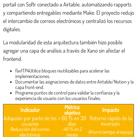
portail con Softr conectado a Airtable, automatizando rapports
y compartiendo entregables mediante Make. El proyecto redujo
el intercambio de correos electrónicos y centralizó los recursos
digitales.
La modularidad de esta arquitectura también hizo posible
agregar una capa de análisis a través de Xano sin afectar el
frontend.
Fav1TP4Utilice bloques reutilizables para acelerar las
implementaciones.
Documentar las asignaciones de datos entre Airtable/Notion y la
capa front-end.
Programe puntos de control para validar la confianza y la
experiencia de usuario con los usuarios finales.
Métrica
Indicador
Impacto
objetivo
Adopción por parte de los
> 60 % en 30
Retorno rápido de la
usuarios
días
inversión
Reducción del correo
-40 % en 2
Ahorre tiempo al equipo
electrónico
meses