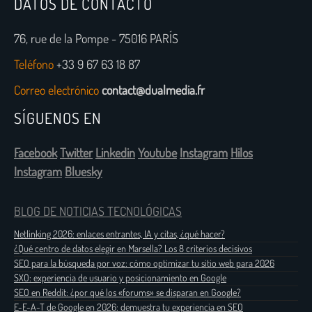
DATOS DE CONTACTO
76, rue de la Pompe - 75016 PARÍS
Teléfono
+33 9 67 63 18 87
Correo electrónico
contact@dualmedia.fr
SÍGUENOS EN
Facebook
Twitter
Linkedin
Youtube
Instagram
Hilos
Instagram
Bluesky
BLOG DE NOTICIAS TECNOLÓGICAS
Netlinking 2026: enlaces entrantes, IA y citas, ¿qué hacer?
¿Qué centro de datos elegir en Marsella? Los 8 criterios decisivos
SEO para la búsqueda por voz: cómo optimizar tu sitio web para 2026
SXO: experiencia de usuario y posicionamiento en Google
SEO en Reddit: ¿por qué los «forums» se disparan en Google?
E-E-A-T de Google en 2026: demuestra tu experiencia en SEO