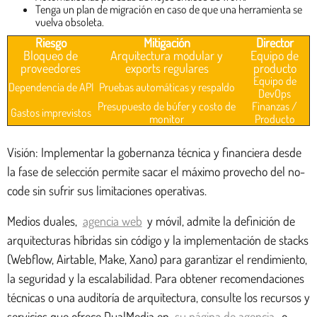
Tenga un plan de migración en caso de que una herramienta se
vuelva obsoleta.
Riesgo
Mitigación
Director
Bloqueo de
Arquitectura modular y
Equipo de
proveedores
exports regulares
producto
Equipo de
Dependencia de API
Pruebas automáticas y respaldo
DevOps
Presupuesto de búfer y costo de
Finanzas /
Gastos imprevistos
monitor
Producto
Visión: Implementar la gobernanza técnica y financiera desde
la fase de selección permite sacar el máximo provecho del no-
code sin sufrir sus limitaciones operativas.
Medios duales,
agencia web
y móvil, admite la definición de
arquitecturas híbridas sin código y la implementación de stacks
(Webflow, Airtable, Make, Xano) para garantizar el rendimiento,
la seguridad y la escalabilidad. Para obtener recomendaciones
técnicas o una auditoría de arquitectura, consulte los recursos y
servicios que ofrece DualMedia en
su página de agencia
, o