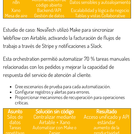
n8n
Datos sensibles y autoalojamiento
código abierto
Xano
Backend/API
Escalabilidad y lógica de negocio
Mesa de aire
Gestión de datos
Tablas y vistas Collaborative
Estudio de caso: NovaTech utilizó Make para sincronizar
Webflow con Airtable, activando la facturación de flujos de
trabajo a través de Stripe y notificaciones a Slack.
Esta orchestration permitió automatizar 70 % tareas manuales
relacionadas con los pedidos y mejorar la capacidad de
respuesta del servicio de atención al cliente.
Cree escenarios de prueba para cada automatización.
Configurar registros y alertas para errores.
Proporcionar mecanismos de recuperación para operaciones
críticas.
Asunto
Solución sin código
Resultado
Silos de
Centralizar mediante
Acceso unificado y API
datos
Airtable + Xano
estándar
Tareas
Automatizar con Make o
aumento de la
repetitivas
Zapier
productividad