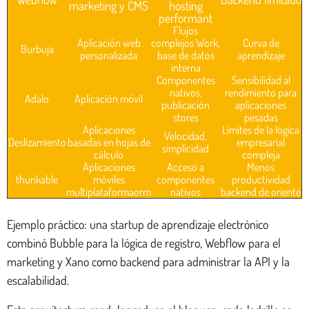
marketing y CMS
hosting
performant
Flujos
Aplicación web
complejos Work,
Curva de
Burbuja
personalizada
base de datos
aprendizaje
interna
Componentes
Sensibilidad al
nativos,
rendimiento para
Adalo
Aplicación móvil
publicación
aplicaciones
stores
pesadas
Aplicaciones
Límites de la lógica
Velocidad,
Deslizamiento
basadas en hojas de
empresarial
simplicidad
cálculo
compleja
Aplicaciones
Acceso a
Menos
thunkable
móviles
componentes
productividad
multiplataformaorm
nativos
backend de orienté
Ejemplo práctico: una startup de aprendizaje electrónico
combinó Bubble para la lógica de registro, Webflow para el
marketing y Xano como backend para administrar la API y la
escalabilidad.