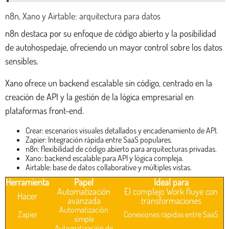
n8n, Xano y Airtable: arquitectura para datos
n8n destaca por su enfoque de código abierto y la posibilidad
de autohospedaje, ofreciendo un mayor control sobre los datos
sensibles.
Xano ofrece un backend escalable sin código, centrado en la
creación de API y la gestión de la lógica empresarial en
plataformas front-end.
Crear: escenarios visuales detallados y encadenamiento de API.
Zapier: Integración rápida entre SaaS populares.
n8n: flexibilidad de código abierto para arquitecturas privadas.
Xano: backend escalable para API y lógica compleja.
Airtable: base de datos collaborative y múltiples vistas.
Herramienta
Papel
Ideal para
Automatización
El complejo Work fluye con
Hacer
avanzada
transformaciones
Automatización
Zapier
Conexiones rápidas entre SaaS
simple
Automatización de