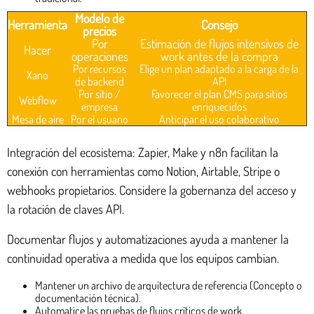
Modelo de
Herramienta
Consejo
precios
Por
Estimación de flujos intensivos de
Hacer
operaciones
work antes de la compra
Por recursos
Elige un plan adaptado a la carga de la
Xano
de backend
API
Por sitio /
Favorecer el plan CMS para sitios
Webflow
empresa
enriquecidos
Mesa de aire
Por el usuario
Anticipar el uso colaborativo
Integración del ecosistema: Zapier, Make y n8n facilitan la
conexión con herramientas como Notion, Airtable, Stripe o
webhooks propietarios. Considere la gobernanza del acceso y
la rotación de claves API.
Documentar flujos y automatizaciones ayuda a mantener la
continuidad operativa a medida que los equipos cambian.
Mantener un archivo de arquitectura de referencia (Concepto o
documentación técnica).
Automatice las pruebas de flujos críticos de work.