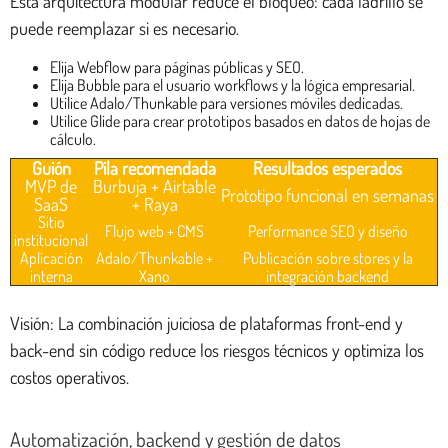
Esta arquitectura modular reduce el bloqueo: cada ladrillo se
puede reemplazar si es necesario.
Elija Webflow para páginas públicas y SEO.
Elija Bubble para el usuario workflows y la lógica empresarial.
Utilice Adalo/Thunkable para versiones móviles dedicadas.
Utilice Glide para crear prototipos basados en datos de hojas de
cálculo.
Guión
Pila recomendada
Resultados esperados
MVP de
Burbuja + Airtable
Prototipo funcional en semanas
SaaS
+ Raya
Sitio
Flujo web + CMS
Performance SEO y diseño
institucional
Aplicación
Adalo/Thunkable +
Publicación sobre stores y la
interna
Xano
integración backend
Visión: La combinación juiciosa de plataformas front-end y
back-end sin código reduce los riesgos técnicos y optimiza los
costos operativos.
Automatización, backend y gestión de datos