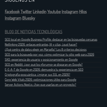
Facebook
Twitter
Linkedin
Youtube
Instagram
Hilos
Instagram
Bluesky
BLOG DE NOTICIAS TECNOLÓGICAS
SEO local en Google Business Profile: destacar en las búsquedas cercanas
Netlinking 2026: enlaces entrantes, IA y citas, ¿qué hacer?
¿Qué centro de datos elegir en Marsella? Los 8 criterios decisivos
SEO para la búsqueda por voz: cómo optimizar tu sitio web para 2026
SXO: experiencia de usuario y posicionamiento en Google
SEO en Reddit: ¿por qué los «forums» se disparan en Google?
E-E-A-T de Google en 2026: demuestra tu experiencia en SEO
Criptografía poscuántica: ¿migrar sus SSL en 2026?
Core Web Vitals 2026: optimizaciones útiles para Google
Server Actions Next.js: ¿hay que usarlas en un proyecto?