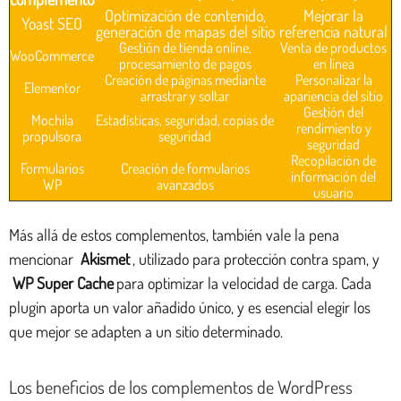
Optimización de contenido,
Mejorar la
Yoast SEO
generación de mapas del sitio
referencia natural
Gestión de tienda online,
Venta de productos
WooCommerce
procesamiento de pagos
en línea
Creación de páginas mediante
Personalizar la
Elementor
arrastrar y soltar
apariencia del sitio
Gestión del
Mochila
Estadísticas, seguridad, copias de
rendimiento y
propulsora
seguridad
seguridad
Recopilación de
Formularios
Creación de formularios
información del
WP
avanzados
usuario
Más allá de estos complementos, también vale la pena
mencionar
Akismet
, utilizado para protección contra spam, y
WP Super Cache
para optimizar la velocidad de carga. Cada
plugin aporta un valor añadido único, y es esencial elegir los
que mejor se adapten a un sitio determinado.
Los beneficios de los complementos de WordPress