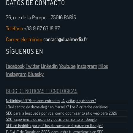
DATOS DE CONTACTO
76, rue de la Pompe - 75016 PARÍS
Teléfono
+33 9 67 63 18 87
Correo electrónico
contact@dualmedia.fr
SÍGUENOS EN
Facebook
Twitter
Linkedin
Youtube
Instagram
Hilos
Instagram
Bluesky
BLOG DE NOTICIAS TECNOLÓGICAS
Netlinking 2026: enlaces entrantes, IA y citas, ¿qué hacer?
¿Qué centro de datos elegir en Marsella? Los 8 criterios decisivos
SEO para la búsqueda por voz: cómo optimizar tu sitio web para 2026
SXO: experiencia de usuario y posicionamiento en Google
SEO en Reddit: ¿por qué los «forums» se disparan en Google?
E-E-A-T de Google en 2026: demuestra tu experiencia en SEO