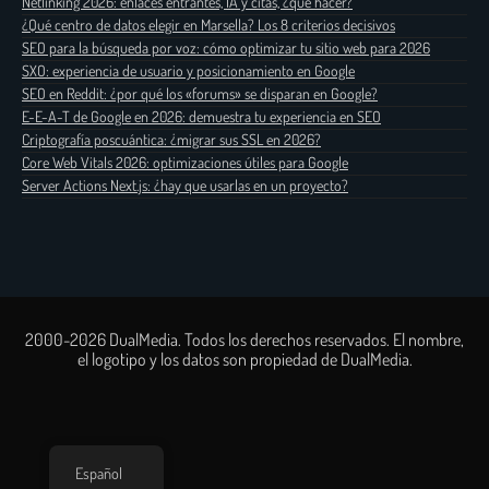
Netlinking 2026: enlaces entrantes, IA y citas, ¿qué hacer?
¿Qué centro de datos elegir en Marsella? Los 8 criterios decisivos
SEO para la búsqueda por voz: cómo optimizar tu sitio web para 2026
SXO: experiencia de usuario y posicionamiento en Google
SEO en Reddit: ¿por qué los «forums» se disparan en Google?
E-E-A-T de Google en 2026: demuestra tu experiencia en SEO
Criptografía poscuántica: ¿migrar sus SSL en 2026?
Core Web Vitals 2026: optimizaciones útiles para Google
Server Actions Next.js: ¿hay que usarlas en un proyecto?
2000-2026 DualMedia. Todos los derechos reservados. El nombre,
el logotipo y los datos son propiedad de DualMedia.
Español