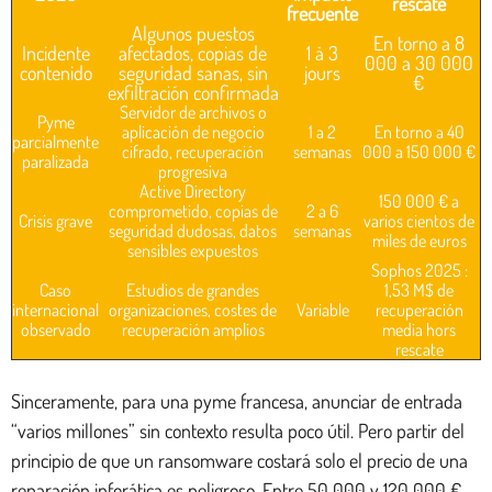
rescate
frecuente
Algunos puestos
En torno a 8
Incidente
afectados, copias de
1 à 3
000 a 30 000
contenido
seguridad sanas, sin
jours
€
exfiltración confirmada
Servidor de archivos o
Pyme
aplicación de negocio
1 a 2
En torno a 40
parcialmente
cifrado, recuperación
semanas
000 a 150 000 €
paralizada
progresiva
Active Directory
150 000 € a
comprometido, copias de
2 a 6
Crisis grave
varios cientos de
seguridad dudosas, datos
semanas
miles de euros
sensibles expuestos
Sophos 2025 :
Caso
Estudios de grandes
1,53 M$ de
internacional
organizaciones, costes de
Variable
recuperación
observado
recuperación amplios
media hors
rescate
Sinceramente, para una pyme francesa, anunciar de entrada
“varios millones” sin contexto resulta poco útil. Pero partir del
principio de que un ransomware costará solo el precio de una
reparación inforática es peligroso. Entre 50 000 y 120 000 €