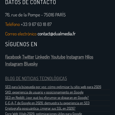
DATOS DE CONTACTO
76, rue de la Pompe - 75016 PARÍS
Teléfono
+33 9 67 63 18 87
Correo electrónico
contact@dualmedia.fr
SÍGUENOS EN
Facebook
Twitter
Linkedin
Youtube
Instagram
Hilos
Instagram
Bluesky
BLOG DE NOTICIAS TECNOLÓGICAS
SEO para la búsqueda por voz: cómo optimizar tu sitio web para 2026
SXO: experiencia de usuario y posicionamiento en Google
SEO en Reddit: ¿por qué los «forums» se disparan en Google?
E-E-A-T de Google en 2026: demuestra tu experiencia en SEO
Criptografía poscuántica: ¿migrar sus SSL en 2026?
Core Web Vitals 2026: optimizaciones útiles para Google