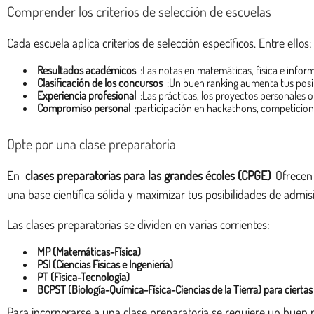
Comprender los criterios de selección de escuelas
Cada escuela aplica criterios de selección específicos. Entre ellos:
Resultados académicos
:Las notas en matemáticas, física e inform
Clasificación de los concursos
:Un buen ranking aumenta tus posib
Experiencia profesional
:Las prácticas, los proyectos personales o
Compromiso personal
:participación en hackathons, competicion
Opte por una clase preparatoria
En
clases preparatorias para las grandes écoles (CPGE)
Ofrecen 
una base científica sólida y maximizar tus posibilidades de admis
Las clases preparatorias se dividen en varias corrientes:
MP (Matemáticas-Física)
PSI (Ciencias Físicas e Ingeniería)
PT (Física-Tecnología)
BCPST (Biología-Química-Física-Ciencias de la Tierra) para ciertas
Para incorporarse a una clase preparatoria se requiere un buen 