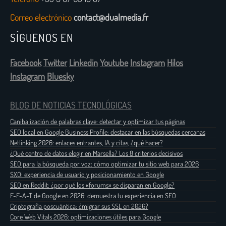
Correo electrónico
contact@dualmedia.fr
SÍGUENOS EN
Facebook
Twitter
Linkedin
Youtube
Instagram
Hilos
Instagram
Bluesky
BLOG DE NOTICIAS TECNOLÓGICAS
Canibalización de palabras clave: detectar y optimizar tus páginas
SEO local en Google Business Profile: destacar en las búsquedas cercanas
Netlinking 2026: enlaces entrantes, IA y citas, ¿qué hacer?
¿Qué centro de datos elegir en Marsella? Los 8 criterios decisivos
SEO para la búsqueda por voz: cómo optimizar tu sitio web para 2026
SXO: experiencia de usuario y posicionamiento en Google
SEO en Reddit: ¿por qué los «forums» se disparan en Google?
E-E-A-T de Google en 2026: demuestra tu experiencia en SEO
Criptografía poscuántica: ¿migrar sus SSL en 2026?
Core Web Vitals 2026: optimizaciones útiles para Google