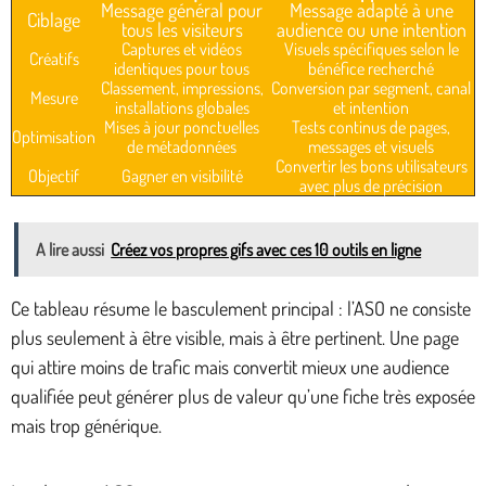
Message général pour
Message adapté à une
Ciblage
tous les visiteurs
audience ou une intention
Captures et vidéos
Visuels spécifiques selon le
Créatifs
identiques pour tous
bénéfice recherché
Classement, impressions,
Conversion par segment, canal
Mesure
installations globales
et intention
Mises à jour ponctuelles
Tests continus de pages,
Optimisation
de métadonnées
messages et visuels
Convertir les bons utilisateurs
Objectif
Gagner en visibilité
avec plus de précision
A lire aussi
Créez vos propres gifs avec ces 10 outils en ligne
Ce tableau résume le basculement principal : l’ASO ne consiste
plus seulement à être visible, mais à être pertinent. Une page
qui attire moins de trafic mais convertit mieux une audience
qualifiée peut générer plus de valeur qu’une fiche très exposée
mais trop générique.