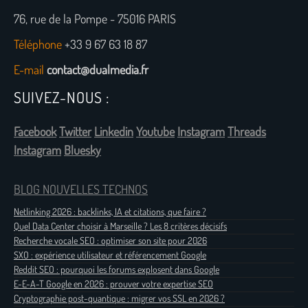
76, rue de la Pompe - 75016 PARIS
Téléphone
+33 9 67 63 18 87
E-mail
contact@dualmedia.fr
SUIVEZ-NOUS :
Facebook
Twitter
Linkedin
Youtube
Instagram
Threads
Instagram
Bluesky
BLOG NOUVELLES TECHNOS
Netlinking 2026 : backlinks, IA et citations, que faire ?
Quel Data Center choisir à Marseille ? Les 8 critères décisifs
Recherche vocale SEO : optimiser son site pour 2026
SXO : expérience utilisateur et référencement Google
Reddit SEO : pourquoi les forums explosent dans Google
E-E-A-T Google en 2026 : prouver votre expertise SEO
Cryptographie post-quantique : migrer vos SSL en 2026 ?