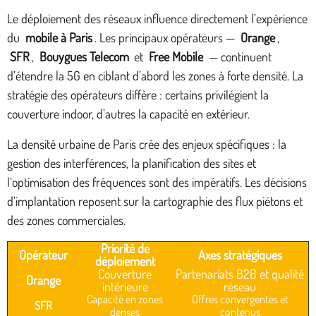
Le déploiement des réseaux influence directement l’expérience
du
mobile à Paris
. Les principaux opérateurs —
Orange
,
SFR
,
Bouygues Telecom
et
Free Mobile
— continuent
d’étendre la 5G en ciblant d’abord les zones à forte densité. La
stratégie des opérateurs diffère : certains privilégient la
couverture indoor, d’autres la capacité en extérieur.
La densité urbaine de Paris crée des enjeux spécifiques : la
gestion des interférences, la planification des sites et
l’optimisation des fréquences sont des impératifs. Les décisions
d’implantation reposent sur la cartographie des flux piétons et
des zones commerciales.
Priorité de
Opérateur
Axes stratégiques
déploiement
Couverture
Partenariats B2B et qualité
Orange
intérieure
réseau
Capacité en zones
Offres convergentes et
SFR
denses
contenus