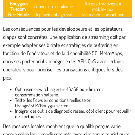
Bouygues
Offres attractives sur
Couverture équilibrée
Telecom
mobile+box
Free Mobile
Déploiement agressif
Tarification compétitive
Les conséquences pour les développeurs et les opérateurs
d’apps sont concrètes. Une application de streaming doit par
exemple adapter ses bitrate et stratégies de buffering en
fonction de l’opérateur et de la disponibilité 5G. MetroApps,
dans ses partenariats, a négocié des APIs QoS avec certains
opérateurs pour prioriser les transactions critiques lors des
pics.
Optimiser le switching entre 4G/5G pour limiter la
consommation batterie.
Tester les flows en conditions réelles selon
Orange/SFR/Bouygues/Free.
Intégrer des outils de diagnostic réseau côté client pour recueillir
des métriques.
Des mesures locales montrent que la qualité perçue varie
encore selon les arrondissements, avec des zones touristiques