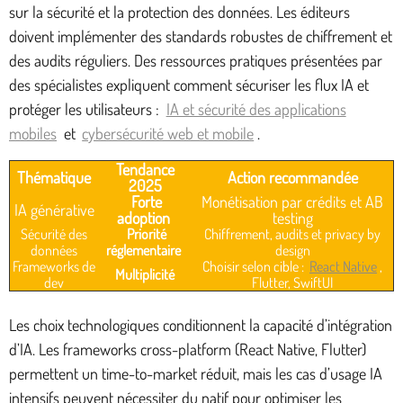
sur la sécurité et la protection des données. Les éditeurs
doivent implémenter des standards robustes de chiffrement et
des audits réguliers. Des ressources pratiques présentées par
des spécialistes expliquent comment sécuriser les flux IA et
protéger les utilisateurs :
IA et sécurité des applications
mobiles
et
cybersécurité web et mobile
.
Tendance
Thématique
Action recommandée
2025
Forte
Monétisation par crédits et AB
IA générative
adoption
testing
Sécurité des
Priorité
Chiffrement, audits et privacy by
données
réglementaire
design
Frameworks de
Choisir selon cible :
React Native
,
Multiplicité
dev
Flutter, SwiftUI
Les choix technologiques conditionnent la capacité d’intégration
d’IA. Les frameworks cross-platform (React Native, Flutter)
permettent un time-to-market réduit, mais les cas d’usage IA
intensifs peuvent nécessiter du natif pour optimiser les