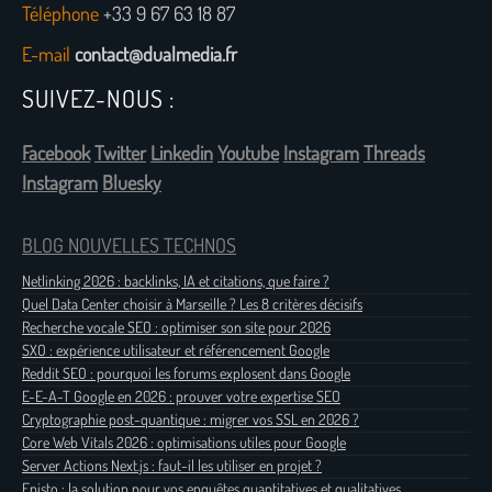
Téléphone
+33 9 67 63 18 87
E-mail
contact@dualmedia.fr
SUIVEZ-NOUS :
Facebook
Twitter
Linkedin
Youtube
Instagram
Threads
Instagram
Bluesky
BLOG NOUVELLES TECHNOS
Netlinking 2026 : backlinks, IA et citations, que faire ?
Quel Data Center choisir à Marseille ? Les 8 critères décisifs
Recherche vocale SEO : optimiser son site pour 2026
SXO : expérience utilisateur et référencement Google
Reddit SEO : pourquoi les forums explosent dans Google
E-E-A-T Google en 2026 : prouver votre expertise SEO
Cryptographie post-quantique : migrer vos SSL en 2026 ?
Core Web Vitals 2026 : optimisations utiles pour Google
Server Actions Next.js : faut-il les utiliser en projet ?
Episto : la solution pour vos enquêtes quantitatives et qualitatives