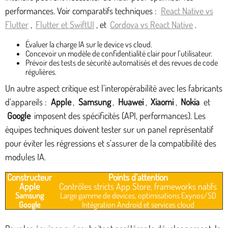
performances. Voir comparatifs techniques :
React Native vs
Flutter
,
Flutter et SwiftUI
, et
Cordova vs React Native
.
Évaluer la charge IA sur le device vs cloud.
Concevoir un modèle de confidentialité clair pour l’utilisateur.
Prévoir des tests de sécurité automatisés et des revues de code
régulières.
Un autre aspect critique est l’interopérabilité avec les fabricants
d’appareils :
Apple
,
Samsung
,
Huawei
,
Xiaomi
,
Nokia
et
Google
imposent des spécificités (API, performances). Les
équipes techniques doivent tester sur un panel représentatif
pour éviter les régressions et s’assurer de la compatibilité des
modules IA.
Constructeur
Points d’attention
Apple
Contrôles stricts App Store, frameworks natifs
Samsung
Large gamme de devices, optimisations Exynos/SD
Google
Intégration Android et services cloud