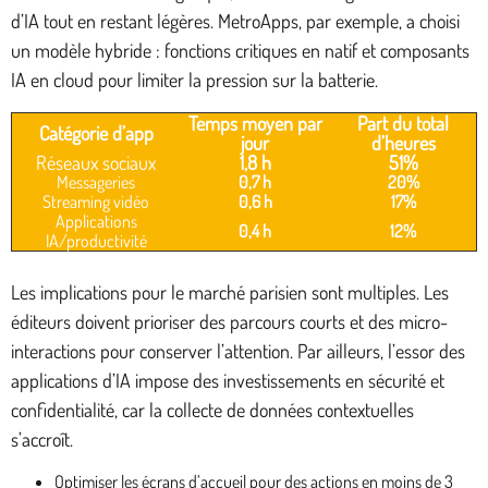
d’IA tout en restant légères. MetroApps, par exemple, a choisi
un modèle hybride : fonctions critiques en natif et composants
IA en cloud pour limiter la pression sur la batterie.
Temps moyen par
Part du total
Catégorie d’app
jour
d’heures
Réseaux sociaux
1,8 h
51%
Messageries
0,7 h
20%
Streaming vidéo
0,6 h
17%
Applications
0,4 h
12%
IA/productivité
Les implications pour le marché parisien sont multiples. Les
éditeurs doivent prioriser des parcours courts et des micro-
interactions pour conserver l’attention. Par ailleurs, l’essor des
applications d’IA impose des investissements en sécurité et
confidentialité, car la collecte de données contextuelles
s’accroît.
Optimiser les écrans d’accueil pour des actions en moins de 3