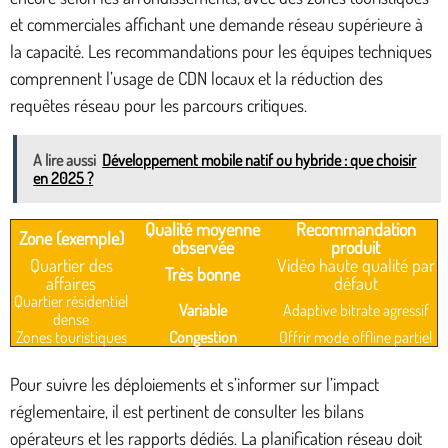
et commerciales affichant une demande réseau supérieure à
la capacité. Les recommandations pour les équipes techniques
comprennent l’usage de CDN locaux et la réduction des
requêtes réseau pour les parcours critiques.
A lire aussi
Développement mobile natif ou hybride : que choisir
en 2025 ?
Qualité moyenne
Recommandation
Zone (exemple)
observée
produit
Quartier des
Vidéo haute qualité par
Très bonne
affaires
défaut
Quartier résidentiel
Variable
Adaptive bitrate agressif
dense
Zones touristiques
Congestion
Offrir mode offline partiel
Pour suivre les déploiements et s’informer sur l’impact
réglementaire, il est pertinent de consulter les bilans
opérateurs et les rapports dédiés. La planification réseau doit