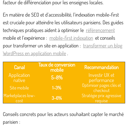
facteur de différenciation pour les enseignes locales.
En matière de SEO et d’accessibilité, l’indexation mobile-first
est cruciale pour atteindre les utilisateurs parisiens. Des guides
techniques pratiques aident à optimiser le
référencement
mobile et l’expérience :
mobile-first indexation
et conseils
pour transformer un site en application :
transformer un blog
WordPress en application mobile
.
Taux de conversion
Canal
Recommandation
mobile
Application
Investir UX et
5–8%
native
performance
Optimiser pages clés et
Site mobile
1–3%
checkout
Marketplaces low-
Stratégie prix agressive
3–6%
cost
requise
Conseils concrets pour les acteurs souhaitant capter le marché
parisien :