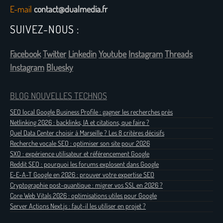
E-mail
contact@dualmedia.fr
SUIVEZ-NOUS :
Facebook
Twitter
Linkedin
Youtube
Instagram
Threads
Instagram
Bluesky
BLOG NOUVELLES TECHNOS
SEO local Google Business Profile : gagner les recherches près
Netlinking 2026 : backlinks, IA et citations, que faire ?
Quel Data Center choisir à Marseille ? Les 8 critères décisifs
Recherche vocale SEO : optimiser son site pour 2026
SXO : expérience utilisateur et référencement Google
Reddit SEO : pourquoi les forums explosent dans Google
E-E-A-T Google en 2026 : prouver votre expertise SEO
Cryptographie post-quantique : migrer vos SSL en 2026 ?
Core Web Vitals 2026 : optimisations utiles pour Google
Server Actions Next.js : faut-il les utiliser en projet ?