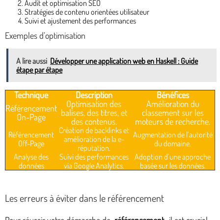
Audit et optimisation SEO
Stratégies de contenu orientées utilisateur
Suivi et ajustement des performances
Exemples d’optimisation
A lire aussi
Développer une application web en Haskell : Guide
étape par étape
Technique
Description
Bénéfices
Optimisation des
Amélioration du
Référencement
balises, des titres, et
classement sur les
On-Page
des contenus.
moteurs de recherche.
Création de backlinks et
Référencement
Augmentation de l’autorité
amélioration de la e-
Off-Page
du domaine.
réputation.
Analyse des
Suivi des performances
Adoption d’une approche
données
via Google Analytics.
basée sur les données.
Les erreurs à éviter dans le référencement
Pour réussir votre démarche de
référencement
, il est crucial