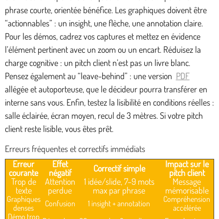
phrase courte, orientée bénéfice. Les graphiques doivent être
“actionnables” : un insight, une flèche, une annotation claire.
Pour les démos, cadrez vos captures et mettez en évidence
l’élément pertinent avec un zoom ou un encart. Réduisez la
charge cognitive : un pitch client n’est pas un livre blanc.
Pensez également au “leave-behind” : une version
PDF
allégée et autoporteuse, que le décideur pourra transférer en
interne sans vous. Enfin, testez la lisibilité en conditions réelles :
salle éclairée, écran moyen, recul de 3 mètres. Si votre pitch
client reste lisible, vous êtes prêt.
Erreurs fréquentes et correctifs immédiats
Erreur
Effet
Impact sur le
Correctif simple
courante
négatif
pitch client
Trop de
Attention
1 idée/slide, 7–9 mots
Message
texte
perdue
max par phrase
mémorisable
Graphiques
Compréhension
Confusion
1 insight + annotation
denses
accélérée
Démo trop