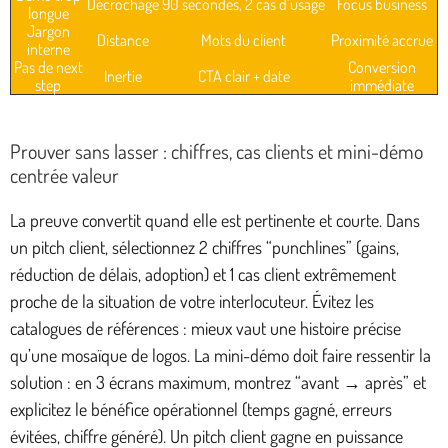
Décrochage
90 secondes, 2 cas d’usage
Focus business
longue
Jargon
Distance
Mots du client
Proximité accrue
interne
Pas de next
Conversion
Inertie
CTA clair + date
step
immédiate
Prouver sans lasser : chiffres, cas clients et mini-démo
centrée valeur
La preuve convertit quand elle est pertinente et courte. Dans
un pitch client, sélectionnez 2 chiffres “punchlines” (gains,
réduction de délais, adoption) et 1 cas client extrêmement
proche de la situation de votre interlocuteur. Évitez les
catalogues de références : mieux vaut une histoire précise
qu’une mosaïque de logos. La mini-démo doit faire ressentir la
solution : en 3 écrans maximum, montrez “avant → après” et
explicitez le bénéfice opérationnel (temps gagné, erreurs
évitées, chiffre généré). Un pitch client gagne en puissance