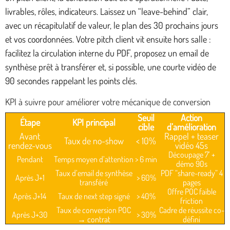
livrables, rôles, indicateurs. Laissez un “leave-behind” clair,
avec un récapitulatif de valeur, le plan des 30 prochains jours
et vos coordonnées. Votre pitch client vit ensuite hors salle :
facilitez la circulation interne du PDF, proposez un email de
synthèse prêt à transférer et, si possible, une courte vidéo de
90 secondes rappelant les points clés.
KPI à suivre pour améliorer votre mécanique de conversion
Seuil
Action
Étape
KPI principal
cible
d’amélioration
Avant
Rappel + teaser
Taux de no-show
< 10%
rendez-vous
vidéo 45s
Découpage 7’ +
Pendant
Temps moyen d’attention
> 6 min
démo 90s
Taux d’email de synthèse
PDF “share-ready” 4
Après J+1
> 60%
transféré
pages
Offre POC faible
Après J+14
Taux de next step signé
> 40%
friction
Taux de conversion POC
Cadre de réussite co-
Après J+30
> 30%
→ contrat
défini