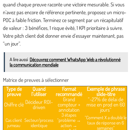
quand chaque preuve raconte une victoire mesurable. Si vous
n’avez pas encore de référence pertinente, proposez un micro-
POC à faible friction. Terminez ce segment par un récapitulatif
de valeur : 3 bénéfices, 1 risque évité, 1 KPI prioritaire à suivre.
Votre pitch client doit donner envie d’essayer maintenant, pas
“un jour”.
A lire aussi
Découvrez comment WhatsApp Web a révolutionné
la communication mondiale
Matrice de preuves à sélectionner
Type de
Quand
Format
Exemple de phrase
preuve
l’utiliser
recommandé
slide-titre
Grand
“-27% de délai de
Décideur ROI-
Chiffre clé
compteur +
mise en prod en 60
driven
annotation
jours”
3 étapes
“Comment X a doublé le
Cas client
Secteur/process
“problème →
taux de réponse en 6
jumeau
identique
action →
semaines”