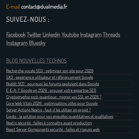
E-mail
contact@dualmedia.fr
SUIVEZ-NOUS :
Facebook
Twitter
Linkedin
Youtube
Instagram
Threads
Instagram
Bluesky
BLOG NOUVELLES TECHNOS
Recherche vocale SEO : optimiser son site pour 2026
SXO : expérience utilisateur et référencement Google
Reddit SEO : pourquoi les forums explosent dans Google
E-E-A-T Google en 2026 : prouver votre expertise SEO
Cryptographie post-quantique : migrer vos SSL en 2026 ?
Core Web Vitals 2026 : optimisations utiles pour Google
Server Actions Next.js : faut-il les utiliser en projet ?
Episto : la solution pour vos enquêtes quantitatives et qualitatives
Next.js sécurité : failles à connaître avant production
React Server Components sécurité : failles et risques web