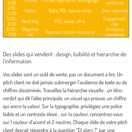
Preuve
Chiffres, logo-proof, témoignage
4:30
renforcée
4:30–
Valeur
Gains, ROI, risques évités
Désir rationnel
5:30
5:30–
Engagement
Next step
POC, atelier, offre
6:30
clair
6:30–
Objection
Confiance
Réponse courte + ressource
7:00
clé
maintenue
Des slides qui vendent : design, lisibilité et hiérarchie de
l’information
Vos slides sont un outil de vente, pas un document à lire. Un
pitch client ne doit jamais submerger l’audience de texte ou de
chiffres disséminés. Travaillez la hiérarchie visuelle : un titre-
verdict qui dit l’idée principale, un visuel qui prouve, un chiffre
qui ancre la valeur. Sur la typographie, privilégiez une police
lisible et un contraste élevé ; sur la couleur, concentrez-vous
sur 1 couleur d’accent et 2 neutres. Chaque slide de votre pitch
client devrait répondre à la question “Et alors ?” par une