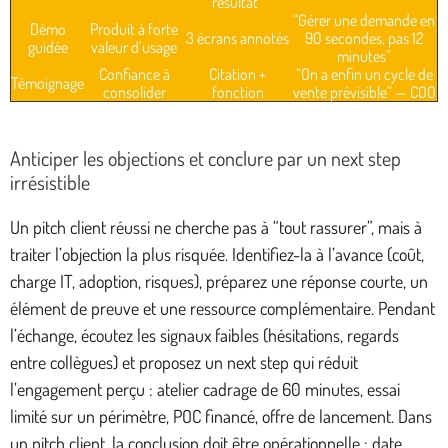
résultat”
“Gérer une demande en
Démo
Produit à forte
3 écrans annotés
90 secondes, pas 12
guidée
valeur d’usage
minutes”
Confiance à
Citation +
“On a enfin un cycle de
Témoignage
consolider
fonction
vente prévisible” — COO
Anticiper les objections et conclure par un next step
irrésistible
Un pitch client réussi ne cherche pas à “tout rassurer”, mais à
traiter l’objection la plus risquée. Identifiez-la à l’avance (coût,
charge IT, adoption, risques), préparez une réponse courte, un
élément de preuve et une ressource complémentaire. Pendant
l’échange, écoutez les signaux faibles (hésitations, regards
entre collègues) et proposez un next step qui réduit
l’engagement perçu : atelier cadrage de 60 minutes, essai
limité sur un périmètre, POC financé, offre de lancement. Dans
un pitch client, la conclusion doit être opérationnelle : date,