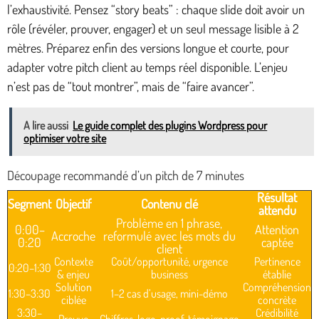
l’exhaustivité. Pensez “story beats” : chaque slide doit avoir un
rôle (révéler, prouver, engager) et un seul message lisible à 2
mètres. Préparez enfin des versions longue et courte, pour
adapter votre pitch client au temps réel disponible. L’enjeu
n’est pas de “tout montrer”, mais de “faire avancer”.
A lire aussi
Le guide complet des plugins Wordpress pour
optimiser votre site
Découpage recommandé d’un pitch de 7 minutes
Résultat
Segment
Objectif
Contenu clé
attendu
Problème en 1 phrase,
0:00–
Attention
Accroche
reformulé avec les mots du
0:20
captée
client
Contexte
Coût/opportunité, urgence
Pertinence
0:20–1:30
& enjeu
business
établie
Solution
Compréhension
1:30–3:30
1–2 cas d’usage, mini-démo
ciblée
concrète
3:30–
Crédibilité