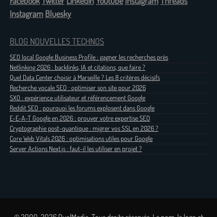
Facebook
Twitter
Linkedin
Youtube
Instagram
Threads
Instagram
Bluesky
BLOG NOUVELLES TECHNOS
SEO local Google Business Profile : gagner les recherches près
Netlinking 2026 : backlinks, IA et citations, que faire ?
Quel Data Center choisir à Marseille ? Les 8 critères décisifs
Recherche vocale SEO : optimiser son site pour 2026
SXO : expérience utilisateur et référencement Google
Reddit SEO : pourquoi les forums explosent dans Google
E-E-A-T Google en 2026 : prouver votre expertise SEO
Cryptographie post-quantique : migrer vos SSL en 2026 ?
Core Web Vitals 2026 : optimisations utiles pour Google
Server Actions Next.js : faut-il les utiliser en projet ?