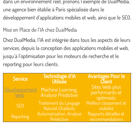
dans un environnement réel, prenons l’exemple de DualMedia,
une agence bien établie à Paris spécialisée dans le
développement d’applications mobiles et web, ainsi que le SEO.
Mise en Place de l’IA chez DualMedia
Chez DualMedia, l’IA est intégrée dans tous les aspects de leurs
services, depuis la conception des applications mobiles et web,
jusqu’à l’optimisation pour les moteurs de recherche et le
reporting pour leurs clients.
Technologie d’IA
Avantages Pour le
Service
Utilisée
Client
Sites Web plus
Développement
Machine Learning,
performants et
Web
Analyse Prédictive
optimisés
Traitement du Langage
Meilleur classement et
SEO
Naturel, Chatbots
visibilité
Automatisation, Analyse
Rapports détaillés et
Reporting
Prédictive
recommandations