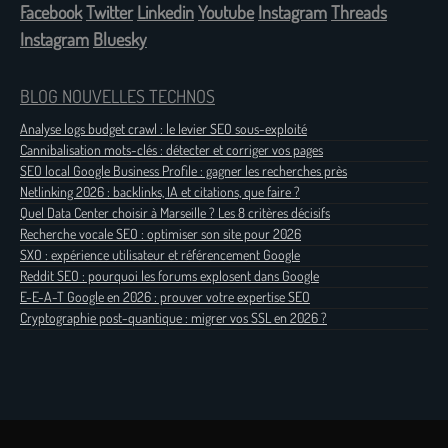
Facebook
Twitter
Linkedin
Youtube
Instagram
Threads
Instagram
Bluesky
BLOG NOUVELLES TECHNOS
Analyse logs budget crawl : le levier SEO sous-exploité
Cannibalisation mots-clés : détecter et corriger vos pages
SEO local Google Business Profile : gagner les recherches près
Netlinking 2026 : backlinks, IA et citations, que faire ?
Quel Data Center choisir à Marseille ? Les 8 critères décisifs
Recherche vocale SEO : optimiser son site pour 2026
SXO : expérience utilisateur et référencement Google
Reddit SEO : pourquoi les forums explosent dans Google
E-E-A-T Google en 2026 : prouver votre expertise SEO
Cryptographie post-quantique : migrer vos SSL en 2026 ?