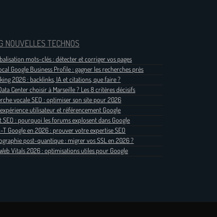
G NOUVELLES TECHNOS
balisation mots-clés : détecter et corriger vos pages
ocal Google Business Profile : gagner les recherches près
king 2026 : backlinks, IA et citations, que faire ?
ata Center choisir à Marseille ? Les 8 critères décisifs
rche vocale SEO : optimiser son site pour 2026
 expérience utilisateur et référencement Google
t SEO : pourquoi les forums explosent dans Google
-T Google en 2026 : prouver votre expertise SEO
ographie post-quantique : migrer vos SSL en 2026 ?
Web Vitals 2026 : optimisations utiles pour Google