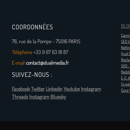
COORDONNÉES
BLO
Canni
76, rue de la Pompe - 75016 PARIS
SEO l
Netlin
Téléphone
+33 9 67 63 18 87
Quel D
Reche
E-mail
contact@dualmedia.fr
SXO :
Reddi
SUIVEZ-NOUS :
E-E-A
Crypt
Facebook
Twitter
Linkedin
Youtube
Instagram
Core 
Threads
Instagram
Bluesky