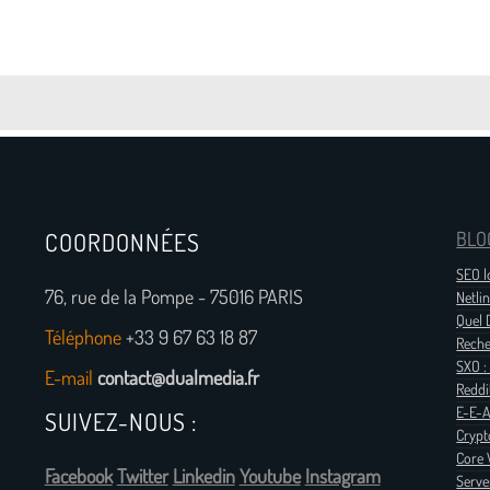
COORDONNÉES
BLO
SEO l
76, rue de la Pompe - 75016 PARIS
Netlin
Quel D
Téléphone
+33 9 67 63 18 87
Reche
SXO :
E-mail
contact@dualmedia.fr
Reddi
E-E-A
SUIVEZ-NOUS :
Crypt
Core 
Facebook
Twitter
Linkedin
Youtube
Instagram
Server