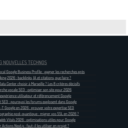
G NOUVELLES TECHNOS
ocal Google Business Profile : gagner les recherches près
king 2026 : backlinks, IA et citations, que faire ?
ata Center choisir à Marseille ? Les 8 critères décisifs
rche vocale SEO : optimiser son site pour 2026
 expérience utilisateur et référencement Google
t SEO : pourquoi les forums explosent dans Google
-T Google en 2026 : prouver votre expertise SEO
ographie post-quantique : migrer vos SSL en 2026 ?
Web Vitals 2026 : optimisations utiles pour Google
 Actions Next.js : faut-il les utiliser en projet ?