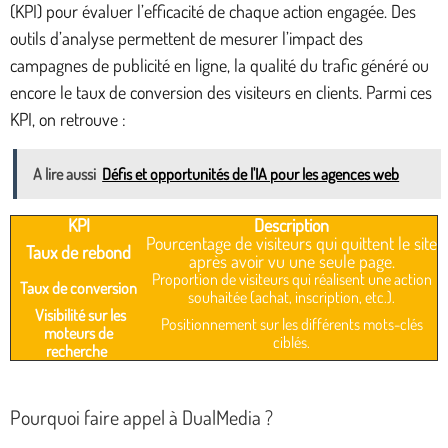
(KPI) pour évaluer l’efficacité de chaque action engagée. Des
outils d’analyse permettent de mesurer l’impact des
campagnes de publicité en ligne, la qualité du trafic généré ou
encore le taux de conversion des visiteurs en clients. Parmi ces
KPI, on retrouve :
A lire aussi
Défis et opportunités de l'IA pour les agences web
KPI
Description
Pourcentage de visiteurs qui quittent le site
Taux de rebond
après avoir vu une seule page.
Proportion de visiteurs qui réalisent une action
Taux de conversion
souhaitée (achat, inscription, etc.).
Visibilité sur les
Positionnement sur les différents mots-clés
moteurs de
ciblés.
recherche
Pourquoi faire appel à DualMedia ?