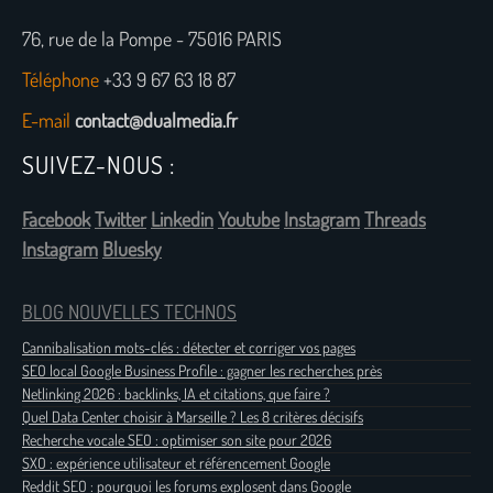
76, rue de la Pompe - 75016 PARIS
Téléphone
+33 9 67 63 18 87
E-mail
contact@dualmedia.fr
SUIVEZ-NOUS :
Facebook
Twitter
Linkedin
Youtube
Instagram
Threads
Instagram
Bluesky
BLOG NOUVELLES TECHNOS
Cannibalisation mots-clés : détecter et corriger vos pages
SEO local Google Business Profile : gagner les recherches près
Netlinking 2026 : backlinks, IA et citations, que faire ?
Quel Data Center choisir à Marseille ? Les 8 critères décisifs
Recherche vocale SEO : optimiser son site pour 2026
SXO : expérience utilisateur et référencement Google
Reddit SEO : pourquoi les forums explosent dans Google