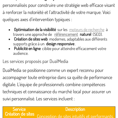
personnalisés pour construire une stratégie web efficace visant
à renforcer la notoriété et l’attractivité de votre marque. Voici
quelques axes d’intervention typiques :
Optimisation de la visibilité
sur les
moteurs de recherche
à
travers une approche de
référencement
naturel
(SEO).
Création de sites web
modernes, adaptables aux différents
supports grâce à un
design responsive
.
Publicité en ligne
ciblée pour atteindre efficacement votre
audience.
Les services proposés par DualMedia
DualMedia se positionne comme un expert reconnu pour
accompagner toute entreprise dans sa quête de performance
digitale. L’équipe de professionnels combine compétences
techniques et connaissance du marché local pour assurer un
suivi personnalisé. Les services incluent :
Service
Description
Création de sites
Conception de sites intuitifs et performants.