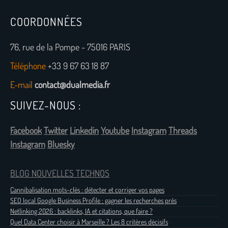
COORDONNÉES
76, rue de la Pompe - 75016 PARIS
Téléphone
+33 9 67 63 18 87
E-mail
contact@dualmedia.fr
SUIVEZ-NOUS :
Facebook
Twitter
Linkedin
Youtube
Instagram
Threads
Instagram
Bluesky
BLOG NOUVELLES TECHNOS
Cannibalisation mots-clés : détecter et corriger vos pages
SEO local Google Business Profile : gagner les recherches près
Netlinking 2026 : backlinks, IA et citations, que faire ?
Quel Data Center choisir à Marseille ? Les 8 critères décisifs