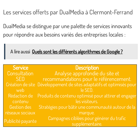
Les services offerts par DualMedia à Clermont-Ferrand
DualMedia se distingue par une palette de services innovants
pour répondre aux besoins variés des entreprises locales :
A lire aussi
Quels sont les différents algorithmes de Google ?
Service
Description
Consultation
Analyse approfondie du site et
SEO
recommandations pour le référencement.
Création de site
Développement de sites adaptatifs et optimisés pour
web
le SEO.
Rédaction de
Produits de contenu optimisé pour attirer et engager
contenu
les visiteurs.
Gestion des
Stratégies pour bâtir une communauté autour de la
réseaux sociaux
marque.
Campagnes ciblées pour générer du trafic
Publicité payante
supplémentaire.