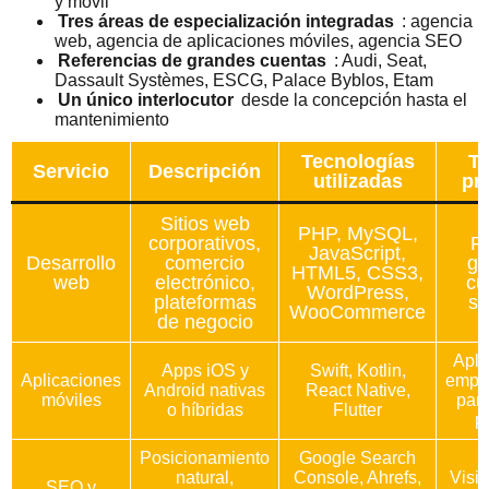
y móvil
Tres áreas de especialización integradas
: agencia
web, agencia de aplicaciones móviles, agencia SEO
Referencias de grandes cuentas
: Audi, Seat,
Dassault Systèmes, ESCG, Palace Byblos, Etam
Un único interlocutor
desde la concepción hasta el
mantenimiento
Tecnologías
Ti
Servicio
Descripción
utilizadas
pr
Sitios web
PHP, MySQL,
corporativos,
P
JavaScript,
Desarrollo
comercio
gr
HTML5, CSS3,
web
electrónico,
cu
WordPress,
plateformas
st
WooCommerce
de negocio
Apli
Apps iOS y
Swift, Kotlin,
Aplicaciones
empre
Android nativas
React Native,
móviles
para
o híbridas
Flutter
p
Posicionamiento
Google Search
natural,
Console, Ahrefs,
Visib
SEO y