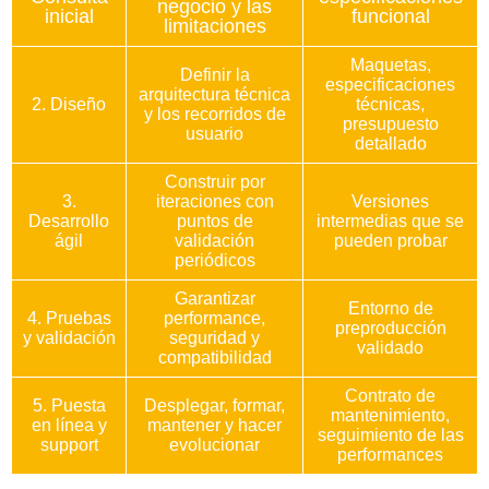
negocio y las
inicial
funcional
limitaciones
Maquetas,
Definir la
especificaciones
arquitectura técnica
2. Diseño
técnicas,
y los recorridos de
presupuesto
usuario
detallado
Construir por
3.
iteraciones con
Versiones
Desarrollo
puntos de
intermedias que se
ágil
validación
pueden probar
periódicos
Garantizar
Entorno de
4. Pruebas
performance,
preproducción
y validación
seguridad y
validado
compatibilidad
Contrato de
5. Puesta
Desplegar, formar,
mantenimiento,
en línea y
mantener y hacer
seguimiento de las
support
evolucionar
performances